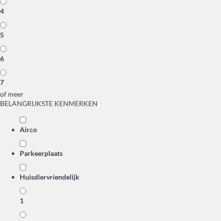
4
5
6
7
of meer
BELANGRIJKSTE KENMERKEN
Airco
Parkeerplaats
Huisdiervriendelijk
1