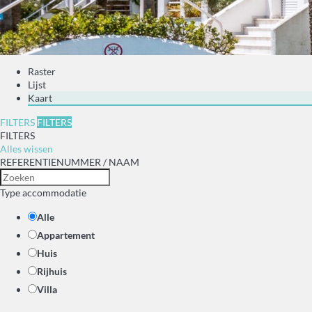
Raster
Lijst
Kaart
FILTERS
FILTERS
FILTERS
Alles wissen
REFERENTIENUMMER / NAAM
Type accommodatie
Alle
Appartement
Huis
Rijhuis
Villa