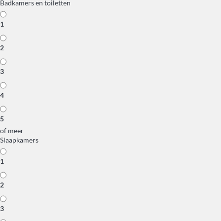
Badkamers en toiletten
1
2
3
4
5
of meer
Slaapkamers
1
2
3