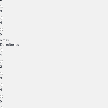
3
4
5
o más
Dormitorios
1
2
3
4
5