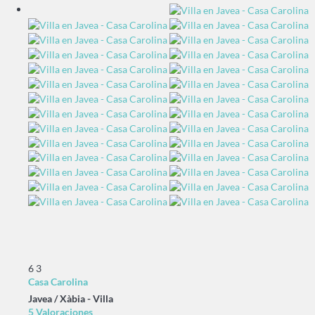
6
3
Casa Carolina
Javea / Xàbia -
Villa
5 Valoraciones