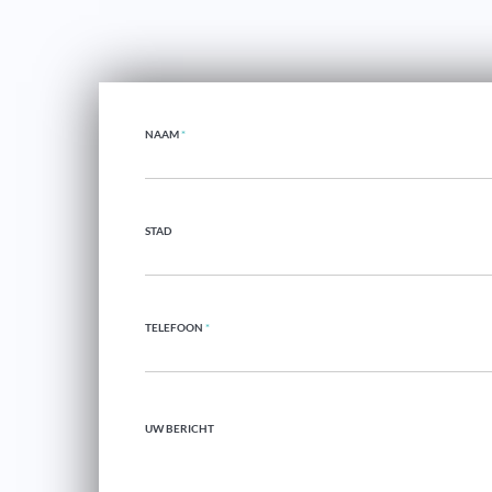
NAAM
*
STAD
TELEFOON
*
UW BERICHT