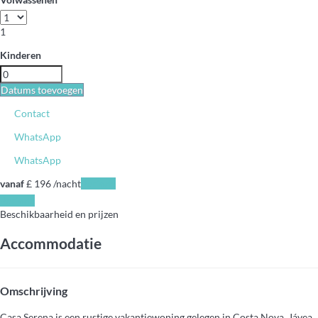
1
Kinderen
Datums toevoegen
Contact
WhatsApp
WhatsApp
vanaf
£ 196
/nacht
Periode
Periode
Beschikbaarheid en prijzen
Accommodatie
Omschrijving
Casa Serena is een rustige vakantiewoning gelegen in Costa Nova, Jávea,