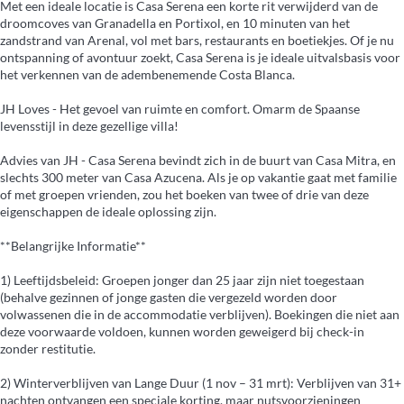
Met een ideale locatie is Casa Serena een korte rit verwijderd van de
droomcoves van Granadella en Portixol, en 10 minuten van het
zandstrand van Arenal, vol met bars, restaurants en boetiekjes. Of je nu
ontspanning of avontuur zoekt, Casa Serena is je ideale uitvalsbasis voor
het verkennen van de adembenemende Costa Blanca.
JH Loves - Het gevoel van ruimte en comfort. Omarm de Spaanse
levensstijl in deze gezellige villa!
Advies van JH - Casa Serena bevindt zich in de buurt van Casa Mitra, en
slechts 300 meter van Casa Azucena. Als je op vakantie gaat met familie
of met groepen vrienden, zou het boeken van twee of drie van deze
eigenschappen de ideale oplossing zijn.
**Belangrijke Informatie**
1) Leeftijdsbeleid: Groepen jonger dan 25 jaar zijn niet toegestaan
(behalve gezinnen of jonge gasten die vergezeld worden door
volwassenen die in de accommodatie verblijven). Boekingen die niet aan
deze voorwaarde voldoen, kunnen worden geweigerd bij check-in
zonder restitutie.
2) Winterverblijven van Lange Duur (1 nov – 31 mrt): Verblijven van 31+
nachten ontvangen een speciale korting, maar nutsvoorzieningen