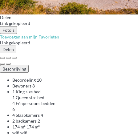
Delen
Link gekopieerd
Foto´s
Toevoegen aan mijn Favorieten
Link gekopieerd
Delen
Beschrijving
Beoordeling
10
Bewoners
8
1 King size bed
1 Queen size bed
4 Eénpersoons bedden
6
4 Slaapkamers
4
2 badkamers
2
174 m²
174 m²
wifi
wifi