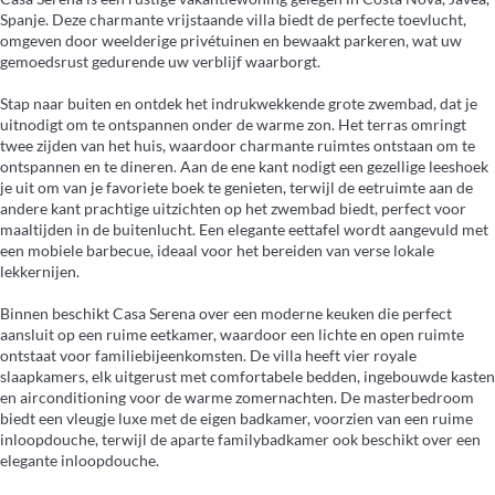
Spanje. Deze charmante vrijstaande villa biedt de perfecte toevlucht,
omgeven door weelderige privétuinen en bewaakt parkeren, wat uw
gemoedsrust gedurende uw verblijf waarborgt.
Stap naar buiten en ontdek het indrukwekkende grote zwembad, dat je
uitnodigt om te ontspannen onder de warme zon. Het terras omringt
twee zijden van het huis, waardoor charmante ruimtes ontstaan om te
ontspannen en te dineren. Aan de ene kant nodigt een gezellige leeshoek
je uit om van je favoriete boek te genieten, terwijl de eetruimte aan de
andere kant prachtige uitzichten op het zwembad biedt, perfect voor
maaltijden in de buitenlucht. Een elegante eettafel wordt aangevuld met
een mobiele barbecue, ideaal voor het bereiden van verse lokale
lekkernijen.
Binnen beschikt Casa Serena over een moderne keuken die perfect
aansluit op een ruime eetkamer, waardoor een lichte en open ruimte
ontstaat voor familiebijeenkomsten. De villa heeft vier royale
slaapkamers, elk uitgerust met comfortabele bedden, ingebouwde kasten
en airconditioning voor de warme zomernachten. De masterbedroom
biedt een vleugje luxe met de eigen badkamer, voorzien van een ruime
inloopdouche, terwijl de aparte familybadkamer ook beschikt over een
elegante inloopdouche.