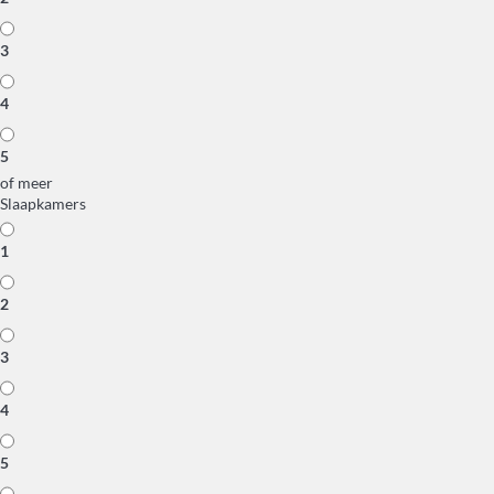
3
4
5
of meer
Slaapkamers
1
2
3
4
5