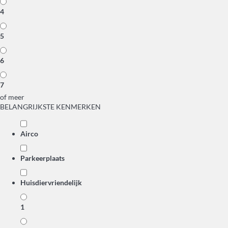
4
5
6
7
of meer
BELANGRIJKSTE KENMERKEN
Airco
Parkeerplaats
Huisdiervriendelijk
1