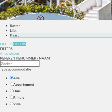
Raster
Lijst
Kaart
FILTERS
FILTERS
FILTERS
Alles wissen
REFERENTIENUMMER / NAAM
Type accommodatie
Alle
Appartement
Huis
Rijhuis
Villa