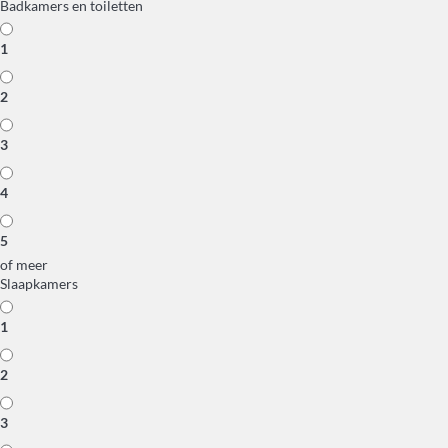
Badkamers en toiletten
1
2
3
4
5
of meer
Slaapkamers
1
2
3