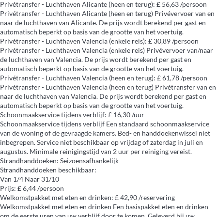
Privétransfer - Luchthaven Alicante (heen en terug): £ 56,63 /persoon
Privétransfer - Luchthaven Alicante (heen en terug)
Privévervoer van en
naar de luchthaven van Alicante. De prijs wordt berekend per gast en
automatisch beperkt op basis van de grootte van het voertuig.
Privétransfer - Luchthaven Valencia (enkele reis): £ 30,89 /persoon
Privétransfer - Luchthaven Valencia (enkele reis)
Privévervoer van/naar
de luchthaven van Valencia. De prijs wordt berekend per gast en
automatisch beperkt op basis van de grootte van het voertuig.
Privétransfer - Luchthaven Valencia (heen en terug): £ 61,78 /persoon
Privétransfer - Luchthaven Valencia (heen en terug)
Privétransfer van en
naar de luchthaven van Valencia. De prijs wordt berekend per gast en
automatisch beperkt op basis van de grootte van het voertuig.
Schoonmaakservice tijdens verblijf: £ 16,30 /uur
Schoonmaakservice tijdens verblijf
Een standaard schoonmaakservice
van de woning of de gevraagde kamers. Bed- en handdoekenwissel niet
inbegrepen. Service niet beschikbaar op vrijdag of zaterdag in juli en
augustus. Minimale reinigingstijd van 2 uur per reiniging vereist.
Strandhanddoeken: Seizoensafhankelijk
Strandhanddoeken
beschikbaar:
Van 1/4 Naar 31/10
Prijs: £ 6,44 /persoon
Welkomstpakket met eten en drinken: £ 42,90 /reservering
Welkomstpakket met eten en drinken
Een basispakket eten en drinken
om de eerste uren van uw verblijf door te komen. Geleverd bij uw