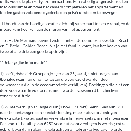
units voor die plakkerige zomernachten. Een volledig uitgeruste keuken
met wasruimte en twee badkamers completeren het appartement en
bieden gasten voldoende gedeelde en privéruimte om te bewegen.
JH houdt van de handige locatie, dicht bij supermarkten en Arenal, en de
mooie kunstwerken aan de muren van het appartement.
Tip JH: De Mermaid bevindt zich in hetzelfde complex als Golden Beach
en El Patio - Golden Beach. Als je met familie komt, kan het boeken van
twee of alle drie een goede optie zijn!
**Belangrijke Informatie**
1) Leeftijdsbeleid: Groepen jonger dan 25 jaar zijn niet toegestaan
(behalve gezinnen of jonge gasten die vergezeld worden door
volwassenen die in de accommodatie verblijven). Boekingen die niet aan
deze voorwaarde voldoen, kunnen worden geweigerd bij check-in
zonder restitutie.
2) Winterverblijf van lange duur (1 nov – 31 mrt): Verblijven van 31+
nachten ontvangen een speciale korting, maar nutsvoorzieningen
(elektriciteit, water, gas) en wekelijkse linnenwissels zijn niet inbegrepen.
Een vooruitbetaling van €250 voor nutsvoorzieningen is vereist; extra
gebruik wordt in rekening gebracht en ongebruikte bedragen worden