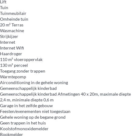
Lift
Tuin
Tuinmeubilair
Omheinde tuin
20 m² Terras
Wasmachine
Strijkijzer
Internet
Internet
Wifi
Haardroger
110 m² vloeroppervlak
130 m² perceel
Toegang zonder trappen
Warmtepomp
Airconditioning in de gehele woning
Gemeenschappelijk kinderbad
Gemeenschappelijk kinderbad
Afmetingen 40 x 20m, maximale diepte
2,4 m, minimale diepte 0,6 m
Garage in het zelfde gebouw
Feesten/evenementen niet toegestaan
Gehele woning op de begane grond
Geen trappen in het huis
Koolstofmonoxidemelder
Rookmelder