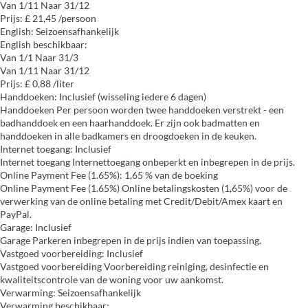
Van 1/11 Naar 31/12
Prijs: £ 21,45 /persoon
English: Seizoensafhankelijk
English
beschikbaar:
Van 1/1 Naar 31/3
Van 1/11 Naar 31/12
Prijs: £ 0,88 /liter
Handdoeken: Inclusief (wisseling iedere 6 dagen)
Handdoeken
Per persoon worden twee handdoeken verstrekt - een
badhanddoek en een haarhanddoek. Er zijn ook badmatten en
handdoeken in alle badkamers en droogdoeken in de keuken.
Internet toegang: Inclusief
Internet toegang
Internettoegang onbeperkt en inbegrepen in de prijs.
Online Payment Fee (1.65%): 1,65 % van de boeking
Online Payment Fee (1.65%)
Online betalingskosten (1,65%) voor de
verwerking van de online betaling met Credit/Debit/Amex kaart en
PayPal.
Garage: Inclusief
Garage
Parkeren inbegrepen in de prijs indien van toepassing.
Vastgoed voorbereiding: Inclusief
Vastgoed voorbereiding
Voorbereiding reiniging, desinfectie en
kwaliteitscontrole van de woning voor uw aankomst.
Verwarming: Seizoensafhankelijk
Verwarming
beschikbaar: