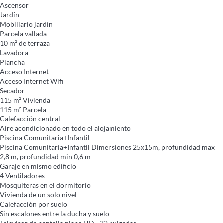
Ascensor
Jardín
Mobiliario jardín
Parcela vallada
10 m² de terraza
Lavadora
Plancha
Acceso Internet
Acceso Internet
Wifi
Secador
115 m² Vivienda
115 m² Parcela
Calefacción central
Aire acondicionado en todo el alojamiento
Piscina Comunitaria+Infantil
Piscina Comunitaria+Infantil
Dimensiones 25x15m, profundidad max
2,8 m, profundidad min 0,6 m
Garaje en mismo edificio
4 Ventiladores
Mosquiteras en el dormitorio
Vivienda de un solo nivel
Calefacción por suelo
Sin escalones entre la ducha y suelo
Televisor de pantalla plana HD - 32 pulgadas