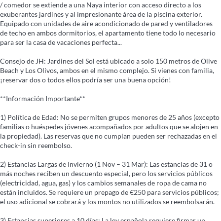
/ comedor se extiende a una Naya interior con acceso directo a los
exuberantes jardines y al impresionante área de la piscina exterior.
Equipado con unidades de aire acondicionado de pared y ventiladores
de techo en ambos dormitorios, el apartamento tiene todo lo necesario
para ser la casa de vacaciones perfecta...
Consejo de JH: Jardines del Sol está ubicado a solo 150 metros de Olive
Beach y Los Olivos, ambos en el mismo complejo. Si vienes con familia,
¡reservar dos o todos ellos podría ser una buena opción!
**Información Importante**
1) Política de Edad: No se permiten grupos menores de 25 años (excepto
familias o huéspedes jóvenes acompañados por adultos que se alojen en
la propiedad). Las reservas que no cumplan pueden ser rechazadas en el
check-in sin reembolso.
2) Estancias Largas de Invierno (1 Nov – 31 Mar): Las estancias de 31 o
más noches reciben un descuento especial, pero los servicios públicos
(electricidad, agua, gas) y los cambios semanales de ropa de cama no
están incluidos. Se requiere un prepago de €250 para servicios públicos;
el uso adicional se cobrará y los montos no utilizados se reembolsarán.
3) Estancias superiores a 10 días: La ley española requiere firmar un