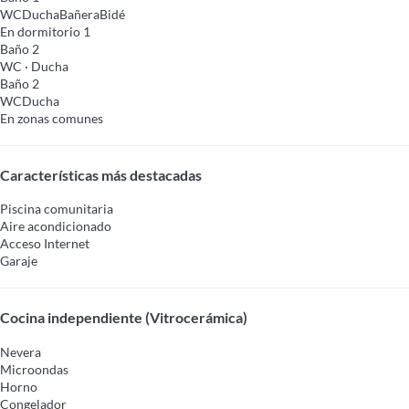
WC
Ducha
Bañera
Bidé
En dormitorio 1
Baño 2
WC
·
Ducha
Baño 2
WC
Ducha
En zonas comunes
Características más destacadas
Piscina comunitaria
Aire acondicionado
Acceso Internet
Garaje
Cocina independiente (Vitrocerámica)
Nevera
Microondas
Horno
Congelador