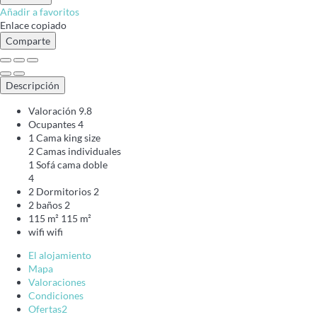
Añadir a favoritos
Enlace copiado
Comparte
Descripción
Valoración
9.8
Ocupantes
4
1 Cama king size
2 Camas individuales
1 Sofá cama doble
4
2 Dormitorios
2
2 baños
2
115 m²
115 m²
wifi
wifi
El alojamiento
Mapa
Valoraciones
Condiciones
Ofertas
2