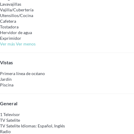
Lavavajillas
Vajilla/Cubertería
Utensilios/Cocina
Cafetera
Tostadora
Hervidor de agua
Exprimidor
Ver más
Ver menos
Vistas
Primera línea de océano
Jardín
Piscina
General
1 Televisor
TV Satelite
TV Satelite
Idiomas: Español, Inglés
Radio