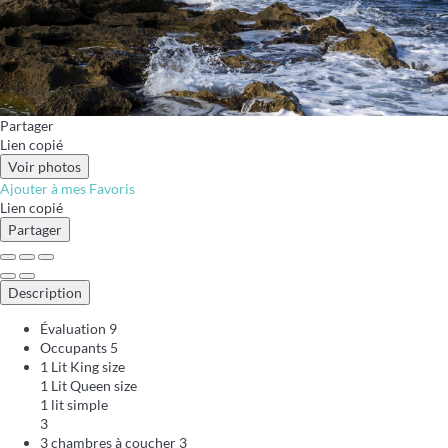
Partager
Lien copié
Voir photos
Ajouter à mes Favoris
Lien copié
Partager
Description
Évaluation
9
Occupants
5
1 Lit King size
1 Lit Queen size
1 lit simple
3
3 chambres à coucher
3