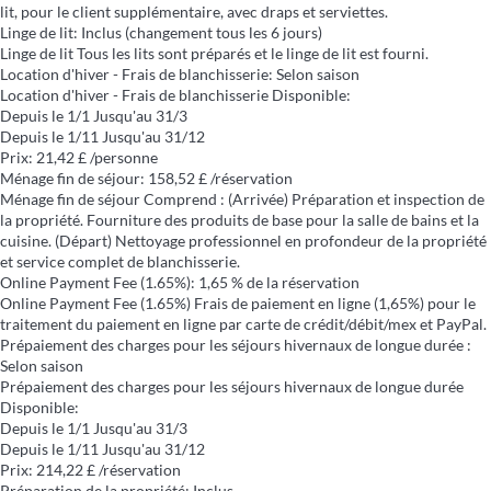
lit, pour le client supplémentaire, avec draps et serviettes.
Linge de lit: Inclus (changement tous les 6 jours)
Linge de lit
Tous les lits sont préparés et le linge de lit est fourni.
Location d'hiver - Frais de blanchisserie: Selon saison
Location d'hiver - Frais de blanchisserie
Disponible:
Depuis le 1/1 Jusqu'au 31/3
Depuis le 1/11 Jusqu'au 31/12
Prix: 21,42 £ /personne
Ménage fin de séjour: 158,52 £ /réservation
Ménage fin de séjour
Comprend : (Arrivée) Préparation et inspection de
la propriété. Fourniture des produits de base pour la salle de bains et la
cuisine. (Départ) Nettoyage professionnel en profondeur de la propriété
et service complet de blanchisserie.
Online Payment Fee (1.65%): 1,65 % de la réservation
Online Payment Fee (1.65%)
Frais de paiement en ligne (1,65%) pour le
traitement du paiement en ligne par carte de crédit/débit/mex et PayPal.
Prépaiement des charges pour les séjours hivernaux de longue durée :
Selon saison
Prépaiement des charges pour les séjours hivernaux de longue durée
Disponible:
Depuis le 1/1 Jusqu'au 31/3
Depuis le 1/11 Jusqu'au 31/12
Prix: 214,22 £ /réservation
Préparation de la propriété: Inclus