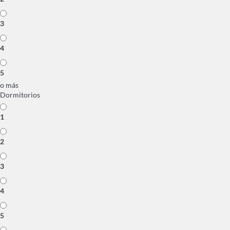
3
4
5
o más
Dormitorios
1
2
3
4
5