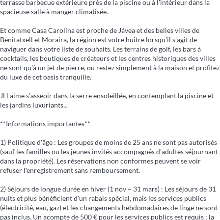
terrasse barbecue extérieure près de la piscine ou à l'intérieur dans la
spacieuse salle à manger climatisée.
Et comme Casa Carolina est proche de Jávea et des belles villes de
Benitatxell et Moraira, la région est votre huître lorsqu'il s'agit de
naviguer dans votre liste de souhaits. Les terrains de golf, les bars à
cocktails, les boutiques de créateurs et les centres historiques des villes
ne sont qu'à un jet de pierre, ou restez simplement à la maison et profitez
du luxe de cet oasis tranquille.
JH aime s'asseoir dans la serre ensoleillée, en contemplant la piscine et
les jardins luxuriants...
**Informations importantes**
1) Politique d'âge : Les groupes de moins de 25 ans ne sont pas autorisés
(sauf les familles ou les jeunes invités accompagnés d'adultes séjournant
dans la propriété). Les réservations non conformes peuvent se voir
refuser l'enregistrement sans remboursement.
2) Séjours de longue durée en hiver (1 nov – 31 mars) : Les séjours de 31
nuits et plus bénéficient d'un rabais spécial, mais les services publics
(électricité, eau, gaz) et les changements hebdomadaires de linge ne sont
pas inclus. Un acompte de 500 € pour les services publics est requis ; la