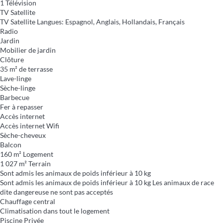
1 Télévision
TV Satellite
TV Satellite
Langues: Espagnol, Anglais, Hollandais, Français
Radio
Jardin
Mobilier de jardin
Clôture
35 m² de terrasse
Lave-linge
Sèche-linge
Barbecue
Fer à repasser
Accès internet
Accès internet
Wifi
Sèche-cheveux
Balcon
160 m² Logement
1 027 m² Terrain
Sont admis les animaux de poids inférieur à 10 kg
Sont admis les animaux de poids inférieur à 10 kg
Les animaux de race
dite dangereuse ne sont pas acceptés
Chauffage central
Climatisation dans tout le logement
Piscine Privée