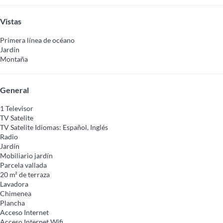
Vistas
Primera línea de océano
Jardín
Montaña
General
1 Televisor
TV Satelite
TV Satelite
Idiomas: Español, Inglés
Radio
Jardín
Mobiliario jardín
Parcela vallada
20 m² de terraza
Lavadora
Chimenea
Plancha
Acceso Internet
Acceso Internet
Wifi