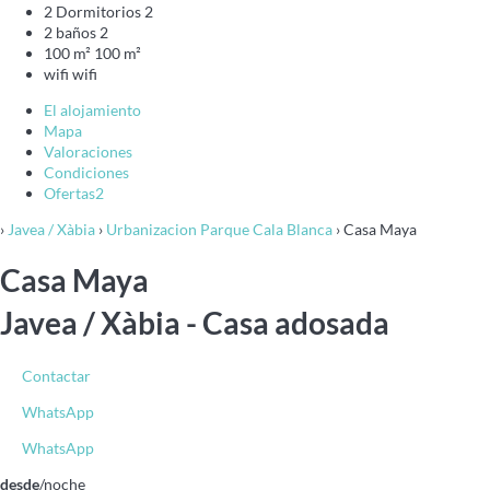
2 Dormitorios
2
2 baños
2
100 m²
100 m²
wifi
wifi
El alojamiento
Mapa
Valoraciones
Condiciones
Ofertas
2
›
Javea / Xàbia
›
Urbanizacion Parque Cala Blanca
› Casa Maya
Casa Maya
Javea / Xàbia -
Casa adosada
Contactar
WhatsApp
WhatsApp
desde
/noche