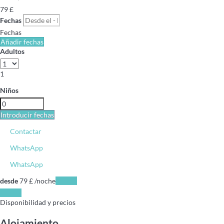
79
£
Fechas
Fechas
Añadir fechas
Adultos
1
Niños
Introducir fechas
Contactar
WhatsApp
WhatsApp
desde
79
£
/noche
Fechas
Fechas
Disponibilidad y precios
Alojamiento